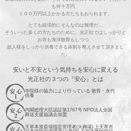
も何十万円、
１００万円以上かかる方たちもおられます。
とても経済的にそんなのは無理だ…
そういった多くの方たちのために、光正社ではしっかりと
お寺も海洋散骨もしつつ、
故人様をしっかり供養できる体制を整えさせて頂きまし
た。
安いと不安という気持ちを安心に変える
光正社の３つの『安心』とは
寺院様の協力により行っている 散骨・永代
供養
内閣総理大臣認証第1767号 NPO法人全国
葬送支援協議会加盟
天草本渡斎場指定管理者(火葬場) 上天草市